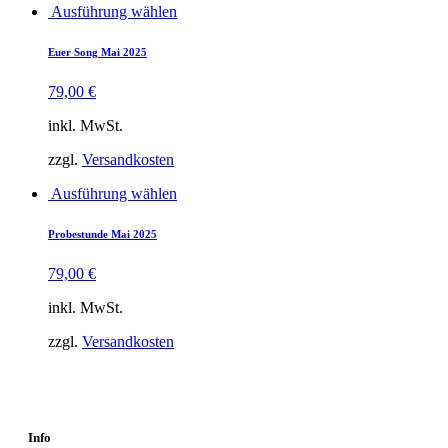
der
Dieses
Ausführung wählen
Produktseite
Produkt
gewählt
weist
Euer Song Mai 2025
werden
mehrere
Varianten
79,00
€
auf.
Die
inkl. MwSt.
Optionen
können
zzgl.
Versandkosten
auf
der
Dieses
Ausführung wählen
Produktseite
Produkt
gewählt
weist
Probestunde Mai 2025
werden
mehrere
Varianten
79,00
€
auf.
Die
inkl. MwSt.
Optionen
können
zzgl.
Versandkosten
auf
der
Produktseite
gewählt
werden
Info