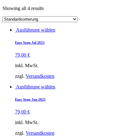
Showing all 4 results
Dieses
Ausführung wählen
Produkt
weist
Euer Song Jul 2025
mehrere
Varianten
79,00
€
auf.
Die
inkl. MwSt.
Optionen
können
zzgl.
Versandkosten
auf
der
Dieses
Ausführung wählen
Produktseite
Produkt
gewählt
weist
Euer Song Jun 2025
werden
mehrere
Varianten
79,00
€
auf.
Die
inkl. MwSt.
Optionen
können
zzgl.
Versandkosten
auf