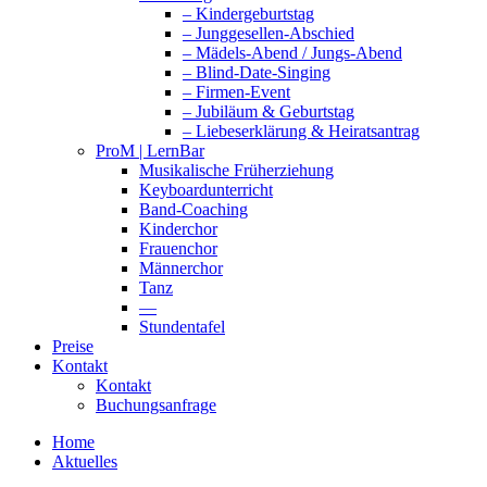
– Kindergeburtstag
– Junggesellen-Abschied
– Mädels-Abend / Jungs-Abend
– Blind-Date-Singing
– Firmen-Event
– Jubiläum & Geburtstag
– Liebeserklärung & Heiratsantrag
ProM | LernBar
Musikalische Früherziehung
Keyboardunterricht
Band-Coaching
Kinderchor
Frauenchor
Männerchor
Tanz
—
Stundentafel
Preise
Kontakt
Kontakt
Buchungsanfrage
Home
Aktuelles