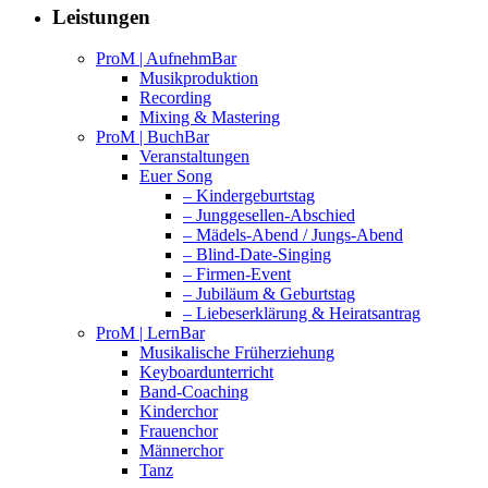
Leistungen
ProM | AufnehmBar
Musikproduktion
Recording
Mixing & Mastering
ProM | BuchBar
Veranstaltungen
Euer Song
– Kindergeburtstag
– Junggesellen-Abschied
– Mädels-Abend / Jungs-Abend
– Blind-Date-Singing
– Firmen-Event
– Jubiläum & Geburtstag
– Liebeserklärung & Heiratsantrag
ProM | LernBar
Musikalische Früherziehung
Keyboardunterricht
Band-Coaching
Kinderchor
Frauenchor
Männerchor
Tanz