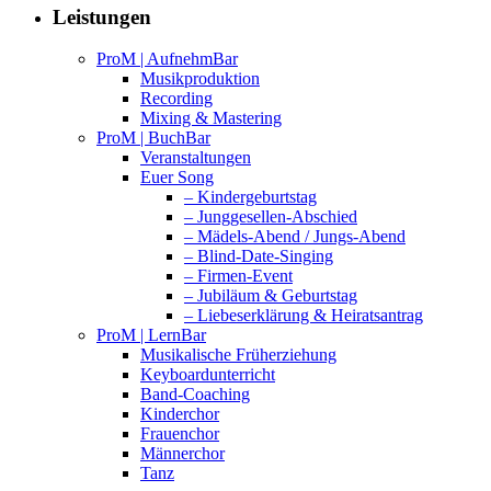
Leistungen
ProM | AufnehmBar
Musikproduktion
Recording
Mixing & Mastering
ProM | BuchBar
Veranstaltungen
Euer Song
– Kindergeburtstag
– Junggesellen-Abschied
– Mädels-Abend / Jungs-Abend
– Blind-Date-Singing
– Firmen-Event
– Jubiläum & Geburtstag
– Liebeserklärung & Heiratsantrag
ProM | LernBar
Musikalische Früherziehung
Keyboardunterricht
Band-Coaching
Kinderchor
Frauenchor
Männerchor
Tanz