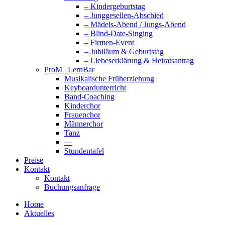
– Kindergeburtstag
– Junggesellen-Abschied
– Mädels-Abend / Jungs-Abend
– Blind-Date-Singing
– Firmen-Event
– Jubiläum & Geburtstag
– Liebeserklärung & Heiratsantrag
ProM | LernBar
Musikalische Früherziehung
Keyboardunterricht
Band-Coaching
Kinderchor
Frauenchor
Männerchor
Tanz
—
Stundentafel
Preise
Kontakt
Kontakt
Buchungsanfrage
Home
Aktuelles